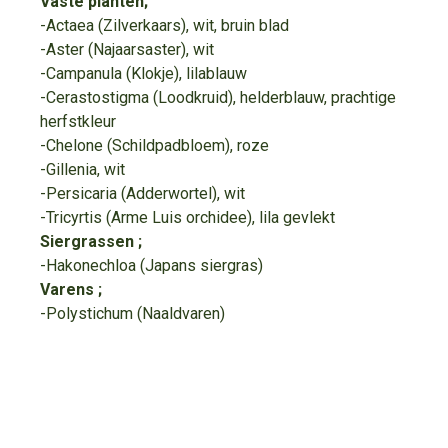
Vaste planten;
-Actaea (Zilverkaars), wit, bruin blad
-Aster (Najaarsaster), wit
-Campanula (Klokje), lilablauw
-Cerastostigma (Loodkruid), helderblauw, prachtige
herfstkleur
-Chelone (Schildpadbloem), roze
-Gillenia, wit
-Persicaria (Adderwortel), wit
-Tricyrtis (Arme Luis orchidee), lila gevlekt
Siergrassen ;
-Hakonechloa (Japans siergras)
Varens ;
-Polystichum (Naaldvaren)