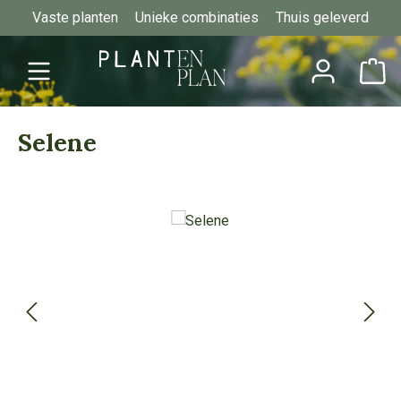
Vaste planten
Unieke combinaties
Thuis geleverd
Ga naar de hoofdinhoud
Selene
Afbeeldingengalerij overslaan