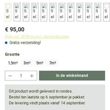
Normale prijs:
€ 95,00
Prijs incl. BTW en incl. verzendkosten
Gratis verzending!
Selecteer
Grootte
1,5m²
3m²
5m²
7m²
Producthoeveelheid: Voer de gewenste hoeve
In de winkelmand
Dit product wordt geleverd in rondes.
Bestel ten laatste op 6 september je pakket.
De levering vindt plaats vanaf 14 september.