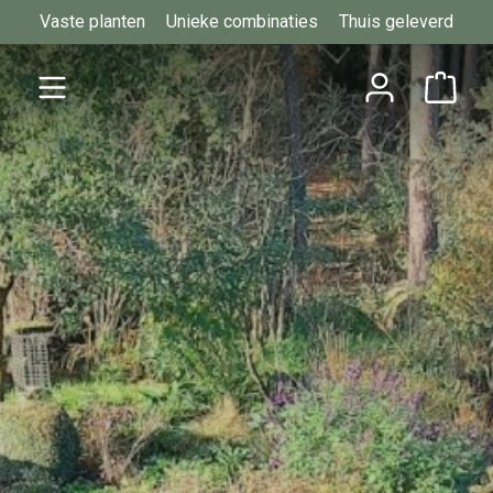
Vaste planten
Unieke combinaties
Thuis geleverd
Ga naar de hoofdinhoud