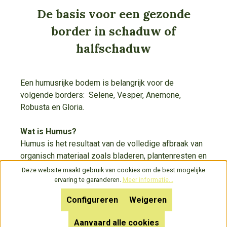
De basis voor een gezonde
border in schaduw of
halfschaduw
Een humusrijke bodem is belangrijk voor de
volgende borders: Selene, Vesper, Anemone,
Robusta en Gloria.
Wat is Humus?
Humus is het resultaat van de volledige afbraak van
organisch materiaal zoals bladeren, plantenresten en
dierlijke mest. Dit proces leidt tot een donker,
Deze website maakt gebruik van cookies om de best mogelijke
kruimelig materiaal dat rijk is aan voedingsstoffen
ervaring te garanderen.
Meer informatie...
en een aantal belangrijke voordelen biedt voor de
Configureren
Weigeren
bodemstructuur en plantengroei.
Aanvaard alle cookies