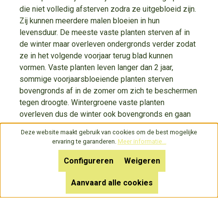
die niet volledig afsterven zodra ze uitgebloeid zijn.
Zij kunnen meerdere malen bloeien in hun
levensduur. De meeste vaste planten sterven af in
de winter maar overleven ondergronds verder zodat
ze in het volgende voorjaar terug blad kunnen
vormen. Vaste planten leven langer dan 2 jaar,
sommige voorjaarsbloeiende planten sterven
bovengronds af in de zomer om zich te beschermen
tegen droogte. Wintergroene vaste planten
overleven dus de winter ook bovengronds en gaan
meestal na de winter nieuw blad aanmaken. Er zijn
Deze website maakt gebruik van cookies om de best mogelijke
dus
wintergroene
en
niet wintergroene
vaste
ervaring te garanderen.
Meer informatie...
planten.
Configureren
Weigeren
Onder vaste planten vallen dus ook de varens,
siergrassen en vele eetbare kruiden. Er zijn ook
Aanvaard alle cookies
vaste planten met een houtachtige structuur,
sommige worden zelfs kleine struikjes, voorbeeld
hierin zijn vele Salvia soorten.