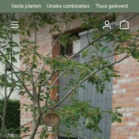
Vaste planten
Unieke combinaties
Thuis geleverd
Ga naar de hoofdinhoud