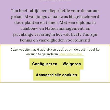
Tim heeft altijd een diepe liefde voor de natuur
gehad. Al van jongs af aan was hij gefascineerd
door planten en tuinen. Met een diploma in
Tuinbouw en Natuurmanagement, en
jarenlange ervaring in het vak, heeft Tim zijn
kennis en vaardigheden voortdurend
uitgebreid.
Deze website maakt gebruik van cookies om de best mogelijke
In januari 2020 besloot Tim zijn eigen
ervaring te garanderen.
Meer informatie...
bedrijf
Tim Van Wunsel Tuinen
te starten, met
als doel unieke, naturalistische tuinen te
Configureren
Weigeren
creëren die zowel mooi als duurzaam zijn. Zijn
Aanvaard alle cookies
ontwerpen kenmerken zich door gelaagde en
gemengde beplanting, met aandacht voor
vorm, kleur en bloeitijd. Tim streeft ernaar om
van elke tuin een unieke beleving te maken, die
door de seizoenen heen blijft verrassen en
inspireren.