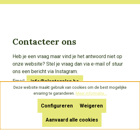
Contacteer ons
Heb je een vraag maar vind je het antwoord niet op
onze website? Stel je vraag dan via e-mail of stuur
ons een bericht via Instagram.
Email:
info@plantenplan.be
Deze website maakt gebruik van cookies om de best mogelijke
Instagram:
@plant.en.plan
ervaring te garanderen.
Meer informatie...
Configureren
Weigeren
Bedrijfsinformatie
Aanvaard alle cookies
Adresgegevens
Rooyaerde 15