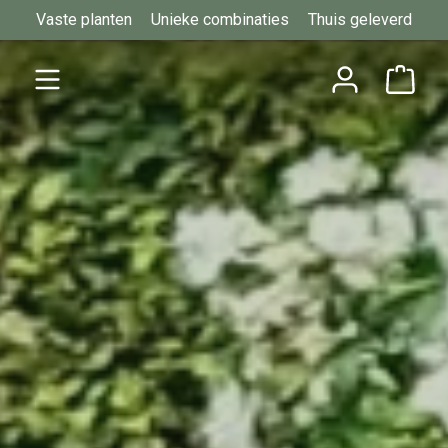
Vaste planten
Unieke combinaties
Thuis geleverd
Ga naar de hoofdinhoud