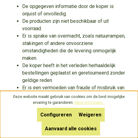
De opgegeven informatie door de koper is
onjuist of onvolledig.
De producten zijn niet beschikbaar of uit
voorraad.
Er is sprake van overmacht, zoals natuurrampen,
stakingen of andere onvoorziene
omstandigheden die de levering onmogelijk
maken.
De koper heeft in het verleden herhaaldelijk
bestellingen geplaatst en geretourneerd zonder
geldige reden.
Er is een vermoeden van fraude of misbruik van
het bestelsysteem.
Deze website maakt gebruik van cookies om de best mogelijke
De betaling is niet ontvangen of geweigerd
ervaring te garanderen.
Meer informatie...
door de betalingsprovider.
Configureren
Weigeren
4.2 Levering
Aanvaard alle cookies
Borderpakketten:
Borderpakketten worden