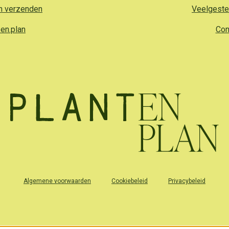
n verzenden
Veelgeste
en.plan
Con
Algemene voorwaarden
Cookiebeleid
Privacybeleid