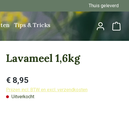
Thuis geleverd
ten
Tips & Tricks
Lavameel 1,6kg
Normale prijs:
€ 8,95
Prijzen incl. BTW en excl. verzendkosten
Uitverkocht