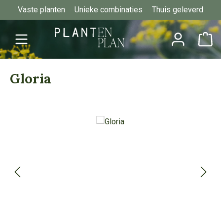
Vaste planten
Unieke combinaties
Thuis geleverd
Ga naar de hoofdinhoud
Gloria
Afbeeldingengalerij overslaan