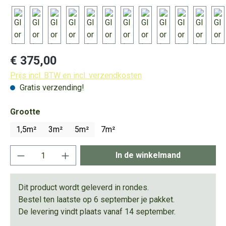
Normale prijs:
€ 375,00
Prijs incl. BTW en incl. verzendkosten
Gratis verzending!
Selecteer
Grootte
1,5m²
3m²
5m²
7m²
Producthoeveelheid: Voer de gewenste hoeve
In de winkelmand
Dit product wordt geleverd in rondes.
Bestel ten laatste op 6 september je pakket.
De levering vindt plaats vanaf 14 september.