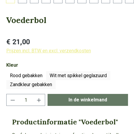
Voederbol
Normale prijs:
€ 21,00
Prijzen incl. BTW en excl. verzendkosten
Selecteer
Kleur
Rood gebakken
Wit met spikkel geglazuurd
Zandkleur gebakken
Producthoeveelheid: Voer de gewenste hoeve
In de winkelmand
Productinformatie "Voederbol"