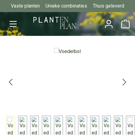
Vaste planten
Unieke combinaties
Thuis geleverd
Ga naar de hoofdinhoud
Afbeeldingengalerij overslaan